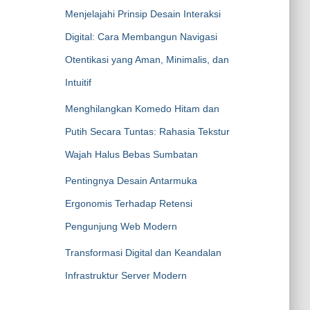
Menjelajahi Prinsip Desain Interaksi
Digital: Cara Membangun Navigasi
Otentikasi yang Aman, Minimalis, dan
Intuitif
Menghilangkan Komedo Hitam dan
Putih Secara Tuntas: Rahasia Tekstur
Wajah Halus Bebas Sumbatan
Pentingnya Desain Antarmuka
Ergonomis Terhadap Retensi
Pengunjung Web Modern
Transformasi Digital dan Keandalan
Infrastruktur Server Modern