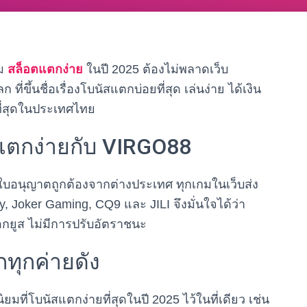
กม
สล็อตแตกง่าย
ในปี 2025 ต้องไม่พลาดเว็บ
่ขึ้นชื่อเรื่องโบนัสแตกบ่อยที่สุด เล่นง่าย ได้เงิน
ที่สุดในประเทศไทย
แตกง่ายกับ VIRGO88
ับใบอนุญาตถูกต้องจากต่างประเทศ ทุกเกมในเว็บส่ง
, Joker Gaming, CQ9 และ JILI จึงมั่นใจได้ว่า
็อกยูส ไม่มีการปรับอัตราชนะ
ทุกค่ายดัง
ี่โบนัสแตกง่ายที่สุดในปี 2025 ไว้ในที่เดียว เช่น