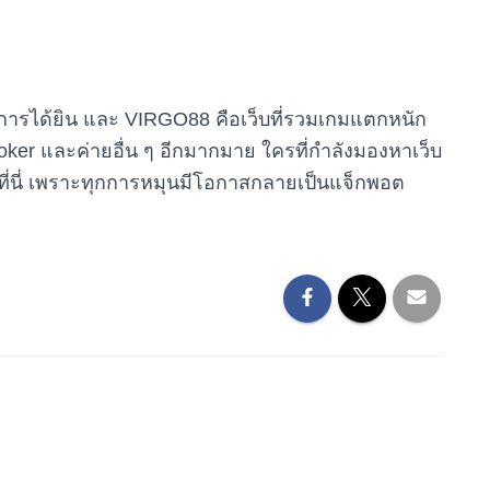
องการได้ยิน และ VIRGO88 คือเว็บที่รวมเกมแตกหนัก
Joker และค่ายอื่น ๆ อีกมากมาย ใครที่กำลังมองหาเว็บ
รที่นี่ เพราะทุกการหมุนมีโอกาสกลายเป็นแจ็กพอต