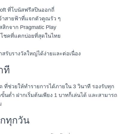
t ที่โบนัสฟรีสปินออกถี่
้าสายฟ้าที่แจกตัวคูณรัว ๆ
สสิกจาก Pragmatic Play
ชคที่แตกบ่อยที่สุดในไทย
กาสรับรางวัลใหญ่ได้ง่ายและต่อเนื่อง
าที
 ที่ช่วยให้ทำรายการได้ภายใน 3 วินาที รองรับทุก
้นต่ำ ฝากเริ่มต้นเพียง 1 บาทก็เล่นได้ และสามารถ
ม
กทุกวัน