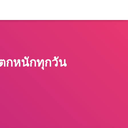
ตกหนักทุกวัน