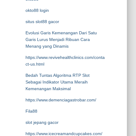
okto88 login
situs slot88 gacor
Evolusi Garis Kemenangan Dari Satu
Garis Lurus Menjadi Ribuan Cara
Menang yang Dinamis
https://www.revivehealthclinics.com/conta
ct-us.html
Bedah Tuntas Algoritma RTP Slot
Sebagai Indikator Utama Meraih
Kemenangan Maksimal
https://www.demenciagastrobar.com/
Fila88
slot jepang gacor
https://www.icecreamandcupcakes.com/