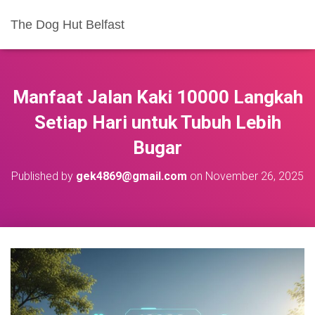
The Dog Hut Belfast
Manfaat Jalan Kaki 10000 Langkah
Setiap Hari untuk Tubuh Lebih
Bugar
Published by
gek4869@gmail.com
on
November 26, 2025