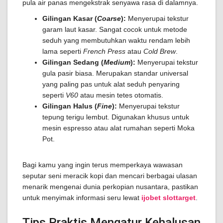
pula air panas mengekstrak senyawa rasa di dalamnya.
Gilingan Kasar (
Coarse
):
Menyerupai tekstur
garam laut kasar. Sangat cocok untuk metode
seduh yang membutuhkan waktu rendam lebih
lama seperti
French Press
atau
Cold Brew
.
Gilingan Sedang (
Medium
):
Menyerupai tekstur
gula pasir biasa. Merupakan standar universal
yang paling pas untuk alat seduh penyaring
seperti
V60
atau mesin tetes otomatis.
Gilingan Halus (
Fine
):
Menyerupai tekstur
tepung terigu lembut. Digunakan khusus untuk
mesin espresso atau alat rumahan seperti Moka
Pot.
Bagi kamu yang ingin terus memperkaya wawasan
seputar seni meracik kopi dan mencari berbagai ulasan
menarik mengenai dunia perkopian nusantara, pastikan
untuk menyimak informasi seru lewat
ijobet slottarget
.
Tips Praktis Mengatur Kehalusan