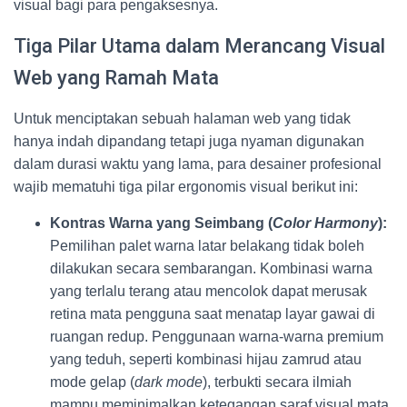
visual bagi para pengaksesnya.
Tiga Pilar Utama dalam Merancang Visual
Web yang Ramah Mata
Untuk menciptakan sebuah halaman web yang tidak
hanya indah dipandang tetapi juga nyaman digunakan
dalam durasi waktu yang lama, para desainer profesional
wajib mematuhi tiga pilar ergonomis visual berikut ini:
Kontras Warna yang Seimbang (
Color Harmony
):
Pemilihan palet warna latar belakang tidak boleh
dilakukan secara sembarangan. Kombinasi warna
yang terlalu terang atau mencolok dapat merusak
retina mata pengguna saat menatap layar gawai di
ruangan redup. Penggunaan warna-warna premium
yang teduh, seperti kombinasi hijau zamrud atau
mode gelap (
dark mode
), terbukti secara ilmiah
mampu meminimalkan ketegangan saraf visual mata.