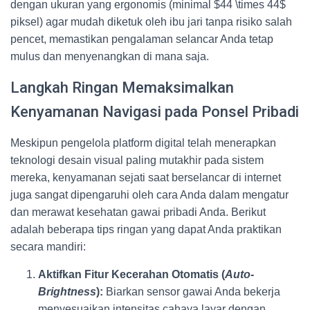
dengan ukuran yang ergonomis (minimal $44 \times 44$
piksel) agar mudah diketuk oleh ibu jari tanpa risiko salah
pencet, memastikan pengalaman selancar Anda tetap
mulus dan menyenangkan di mana saja.
Langkah Ringan Memaksimalkan
Kenyamanan Navigasi pada Ponsel Pribadi
Meskipun pengelola platform digital telah menerapkan
teknologi desain visual paling mutakhir pada sistem
mereka, kenyamanan sejati saat berselancar di internet
juga sangat dipengaruhi oleh cara Anda dalam mengatur
dan merawat kesehatan gawai pribadi Anda. Berikut
adalah beberapa tips ringan yang dapat Anda praktikan
secara mandiri:
Aktifkan Fitur Kecerahan Otomatis (
Auto-
Brightness
):
Biarkan sensor gawai Anda bekerja
menyesuaikan intensitas cahaya layar dengan