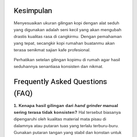
Kesimpulan
Menyesuaikan ukuran gilingan kopi dengan alat seduh
yang digunakan adalah seni kecil yang akan mengubah
drastis kualitas rasa di cangkirmu. Dengan pemahaman
yang tepat, secangkir kopi rumahan buatanmu akan
terasa senikmat sajian kafe profesional.
Perhatikan setelan gilingan kopimu di rumah agar hasil
seduhannya senantiasa konsisten dan nikmat.
Frequently Asked Questions
(FAQ)
1. Kenapa hasil gilingan dari
hand grinder
manual
sering terasa tidak konsisten?
Hal tersebut biasanya
dipengaruhi oleh kualitas material mata pisau di
dalamnya atau putaran tuas yang terlalu terburu-buru.
Gunakan putaran tangan yang stabil dan konstan untuk