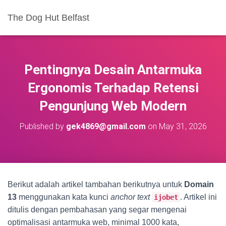
The Dog Hut Belfast
Pentingnya Desain Antarmuka
Ergonomis Terhadap Retensi
Pengunjung Web Modern
Published by
gek4869@gmail.com
on
May 31, 2026
Berikut adalah artikel tambahan berikutnya untuk
Domain
13
menggunakan kata kunci
anchor text
. Artikel ini
ijobet
ditulis dengan pembahasan yang segar mengenai
optimalisasi antarmuka web, minimal 1000 kata,