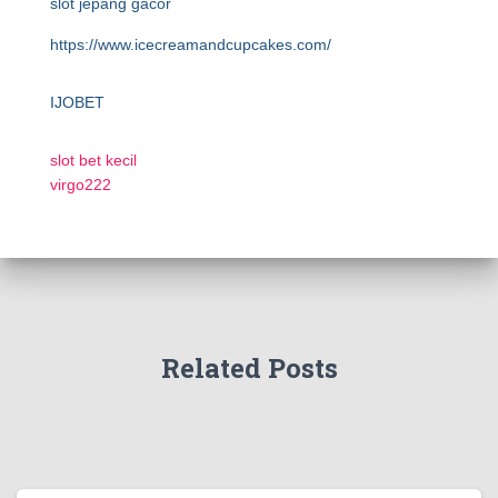
slot jepang gacor
https://www.icecreamandcupcakes.com/
IJOBET
slot bet kecil
virgo222
Related Posts