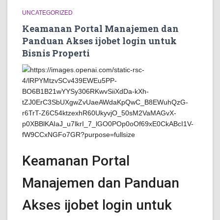
UNCATEGORIZED
Keamanan Portal Manajemen dan
Panduan Akses ijobet login untuk
Bisnis Properti
Keamanan Portal
Manajemen dan Panduan
Akses ijobet login untuk