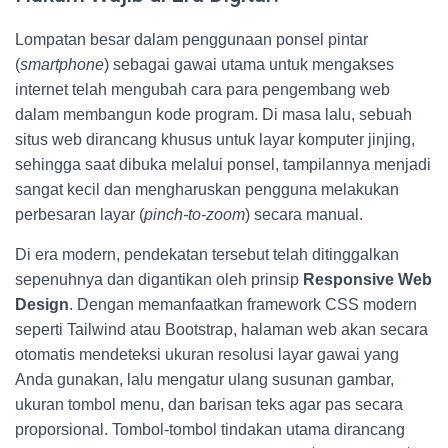
Lompatan besar dalam penggunaan ponsel pintar
(
smartphone
) sebagai gawai utama untuk mengakses
internet telah mengubah cara para pengembang web
dalam membangun kode program. Di masa lalu, sebuah
situs web dirancang khusus untuk layar komputer jinjing,
sehingga saat dibuka melalui ponsel, tampilannya menjadi
sangat kecil dan mengharuskan pengguna melakukan
perbesaran layar (
pinch-to-zoom
) secara manual.
Di era modern, pendekatan tersebut telah ditinggalkan
sepenuhnya dan digantikan oleh prinsip
Responsive Web
Design
. Dengan memanfaatkan framework CSS modern
seperti Tailwind atau Bootstrap, halaman web akan secara
otomatis mendeteksi ukuran resolusi layar gawai yang
Anda gunakan, lalu mengatur ulang susunan gambar,
ukuran tombol menu, dan barisan teks agar pas secara
proporsional. Tombol-tombol tindakan utama dirancang