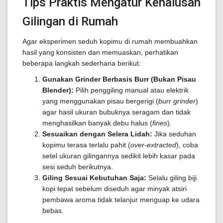
Tips Praktis Mengatur Kehalusan
Gilingan di Rumah
Agar eksperimen seduh kopimu di rumah membuahkan
hasil yang konsisten dan memuaskan, perhatikan
beberapa langkah sederhana berikut:
Gunakan Grinder Berbasis Burr (Bukan Pisau
Blender):
Pilih penggiling manual atau elektrik
yang menggunakan pisau bergerigi (
burr grinder
)
agar hasil ukuran bubuknya seragam dan tidak
menghasilkan banyak debu halus (
fines
).
Sesuaikan dengan Selera Lidah:
Jika seduhan
kopimu terasa terlalu pahit (
over-extracted
), coba
setel ukuran gilingannya sedikit lebih kasar pada
sesi seduh berikutnya.
Giling Sesuai Kebutuhan Saja:
Selalu giling biji
kopi tepat sebelum diseduh agar minyak atsiri
pembawa aroma tidak telanjur menguap ke udara
bebas.