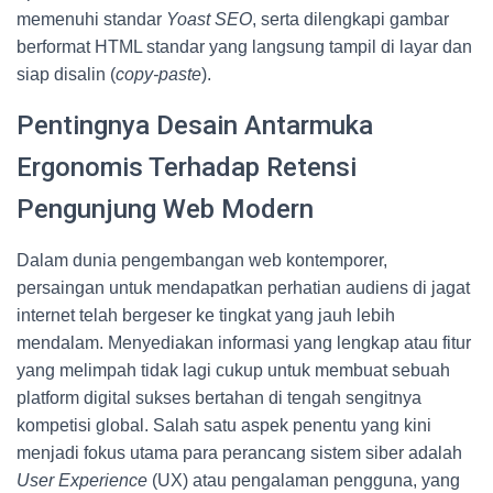
memenuhi standar
Yoast SEO
, serta dilengkapi gambar
berformat HTML standar yang langsung tampil di layar dan
siap disalin (
copy-paste
).
Pentingnya Desain Antarmuka
Ergonomis Terhadap Retensi
Pengunjung Web Modern
Dalam dunia pengembangan web kontemporer,
persaingan untuk mendapatkan perhatian audiens di jagat
internet telah bergeser ke tingkat yang jauh lebih
mendalam. Menyediakan informasi yang lengkap atau fitur
yang melimpah tidak lagi cukup untuk membuat sebuah
platform digital sukses bertahan di tengah sengitnya
kompetisi global. Salah satu aspek penentu yang kini
menjadi fokus utama para perancang sistem siber adalah
User Experience
(UX) atau pengalaman pengguna, yang