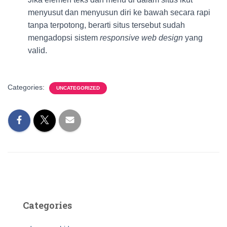
menyusut dan menyusun diri ke bawah secara rapi
tanpa terpotong, berarti situs tersebut sudah
mengadopsi sistem
responsive web design
yang
valid.
Categories:
UNCATEGORIZED
Categories