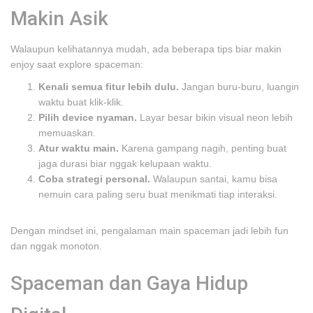
Makin Asik
Walaupun kelihatannya mudah, ada beberapa tips biar makin
enjoy saat explore spaceman:
Kenali semua fitur lebih dulu.
Jangan buru-buru, luangin
waktu buat klik-klik.
Pilih device nyaman.
Layar besar bikin visual neon lebih
memuaskan.
Atur waktu main.
Karena gampang nagih, penting buat
jaga durasi biar nggak kelupaan waktu.
Coba strategi personal.
Walaupun santai, kamu bisa
nemuin cara paling seru buat menikmati tiap interaksi.
Dengan mindset ini, pengalaman main spaceman jadi lebih fun
dan nggak monoton.
Spaceman dan Gaya Hidup