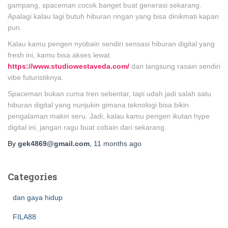
gampang, spaceman cocok banget buat generasi sekarang.
Apalagi kalau lagi butuh hiburan ringan yang bisa dinikmati kapan
pun.
Kalau kamu pengen nyobain sendiri sensasi hiburan digital yang
fresh ini, kamu bisa akses lewat
https://www.studiowestaveda.com/
dan langsung rasain sendiri
vibe futuristiknya.
Spaceman bukan cuma tren sebentar, tapi udah jadi salah satu
hiburan digital yang nunjukin gimana teknologi bisa bikin
pengalaman makin seru. Jadi, kalau kamu pengen ikutan hype
digital ini, jangan ragu buat cobain dari sekarang.
By
gek4869@gmail.com
,
11 months
ago
Categories
dan gaya hidup
FILA88