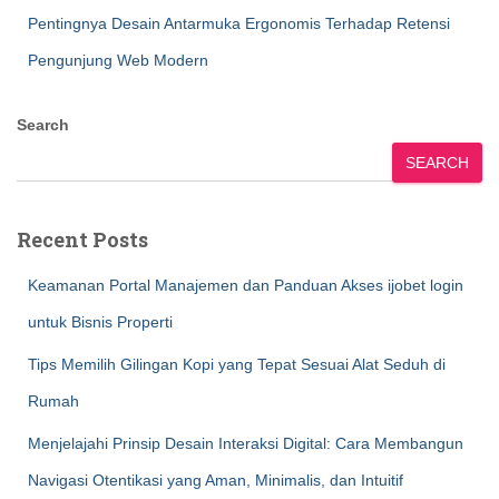
Pentingnya Desain Antarmuka Ergonomis Terhadap Retensi
Pengunjung Web Modern
Search
SEARCH
Recent Posts
Keamanan Portal Manajemen dan Panduan Akses ijobet login
untuk Bisnis Properti
Tips Memilih Gilingan Kopi yang Tepat Sesuai Alat Seduh di
Rumah
Menjelajahi Prinsip Desain Interaksi Digital: Cara Membangun
Navigasi Otentikasi yang Aman, Minimalis, dan Intuitif