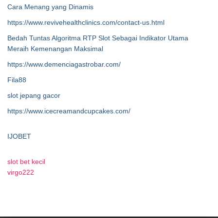
Cara Menang yang Dinamis
https://www.revivehealthclinics.com/contact-us.html
Bedah Tuntas Algoritma RTP Slot Sebagai Indikator Utama
Meraih Kemenangan Maksimal
https://www.demenciagastrobar.com/
Fila88
slot jepang gacor
https://www.icecreamandcupcakes.com/
IJOBET
slot bet kecil
virgo222