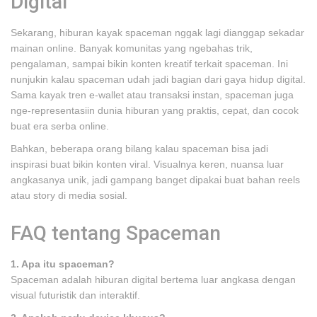
Digital
Sekarang, hiburan kayak spaceman nggak lagi dianggap sekadar
mainan online. Banyak komunitas yang ngebahas trik,
pengalaman, sampai bikin konten kreatif terkait spaceman. Ini
nunjukin kalau spaceman udah jadi bagian dari gaya hidup digital.
Sama kayak tren e-wallet atau transaksi instan, spaceman juga
nge-representasiin dunia hiburan yang praktis, cepat, dan cocok
buat era serba online.
Bahkan, beberapa orang bilang kalau spaceman bisa jadi
inspirasi buat bikin konten viral. Visualnya keren, nuansa luar
angkasanya unik, jadi gampang banget dipakai buat bahan reels
atau story di media sosial.
FAQ tentang Spaceman
1. Apa itu spaceman?
Spaceman adalah hiburan digital bertema luar angkasa dengan
visual futuristik dan interaktif.