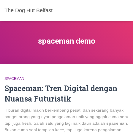
The Dog Hut Belfast
spaceman demo
SPACEMAN
Spaceman: Tren Digital dengan
Nuansa Futuristik
Hiburan digital makin berkembang pesat, dan sekarang banyak
banget orang yang nyari pengalaman unik yang nggak cuma seru
tapi juga fresh. Salah satu yang lagi naik daun adalah
spaceman
.
Bukan cuma soal tampilan kece, tapi juga karena pengalaman