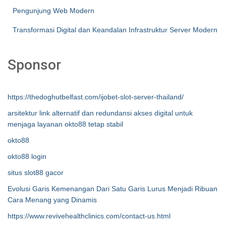
Pengunjung Web Modern
Transformasi Digital dan Keandalan Infrastruktur Server Modern
Sponsor
https://thedoghutbelfast.com/ijobet-slot-server-thailand/
arsitektur link alternatif dan redundansi akses digital untuk
menjaga layanan okto88 tetap stabil
okto88
okto88 login
situs slot88 gacor
Evolusi Garis Kemenangan Dari Satu Garis Lurus Menjadi Ribuan
Cara Menang yang Dinamis
https://www.revivehealthclinics.com/contact-us.html