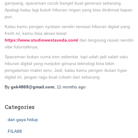
gampang, spaceman cocok banget buat generasi sekarang.
Apalagi kalau lagi butuh hiburan ringan yang bisa dinikmati kapan
pun.
Kalau kamu pengen nyobain sendiri sensasi hiburan digital yang
fresh ini, kamu bisa akses lewat
https://www.studiowestaveda.com/
dan langsung rasain sendiri
vibe futuristiknya.
Spaceman bukan cuma tren sebentar, tapi udah jadi salah satu
hiburan digital yang nunjukin gimana teknologi bisa bikin
pengalaman makin seru. Jadi, kalau kamu pengen ikutan hype
digital ini, jangan ragu buat cobain dari sekarang.
By
gek4869@gmail.com
,
11 months
ago
Categories
dan gaya hidup
FILA88