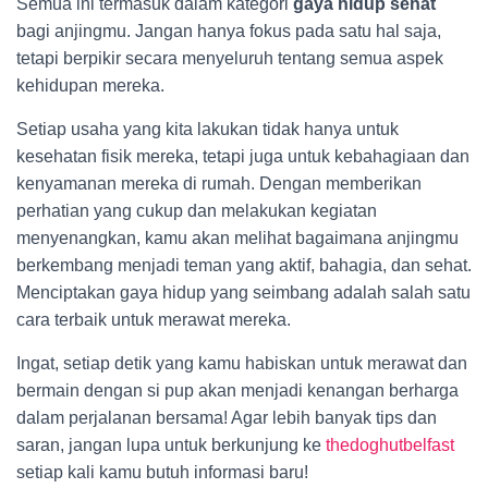
Semua ini termasuk dalam kategori
gaya hidup sehat
bagi anjingmu. Jangan hanya fokus pada satu hal saja,
tetapi berpikir secara menyeluruh tentang semua aspek
kehidupan mereka.
Setiap usaha yang kita lakukan tidak hanya untuk
kesehatan fisik mereka, tetapi juga untuk kebahagiaan dan
kenyamanan mereka di rumah. Dengan memberikan
perhatian yang cukup dan melakukan kegiatan
menyenangkan, kamu akan melihat bagaimana anjingmu
berkembang menjadi teman yang aktif, bahagia, dan sehat.
Menciptakan gaya hidup yang seimbang adalah salah satu
cara terbaik untuk merawat mereka.
Ingat, setiap detik yang kamu habiskan untuk merawat dan
bermain dengan si pup akan menjadi kenangan berharga
dalam perjalanan bersama! Agar lebih banyak tips dan
saran, jangan lupa untuk berkunjung ke
thedoghutbelfast
setiap kali kamu butuh informasi baru!