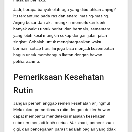
masalah perilaku.
Jadi, berapa banyak olahraga yang dibutuhkan anjing?
Itu tergantung pada ras dan energi masing-masing.
Anjing besar dan aktif mungkin memerlukan lebih
banyak waktu untuk berlari dan bermain, sementara
yang lebih kecil mungkin cukup dengan jalan-jalan
singkat. Cobalah untuk mengintegrasikan waktu
bermain setiap hari. Ini juga bisa menjadi kesempatan
bagus untuk membangun ikatan dengan hewan
peliharaanmu.
Pemeriksaan Kesehatan
Rutin
Jangan pernah anggap remeh kesehatan anjingmu!
Melakukan pemeriksaan rutin dengan dokter hewan
dapat membantu mendeteksi masalah kesehatan
sebelum menjadi lebih serius. Vaksinasi, pemeriksaan
gigi, dan pencegahan parasit adalah bagian yang tidak