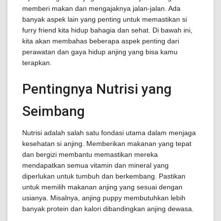
memberi makan dan mengajaknya jalan-jalan. Ada
banyak aspek lain yang penting untuk memastikan si
furry friend kita hidup bahagia dan sehat. Di bawah ini,
kita akan membahas beberapa aspek penting dari
perawatan dan gaya hidup anjing yang bisa kamu
terapkan.
Pentingnya Nutrisi yang
Seimbang
Nutrisi adalah salah satu fondasi utama dalam menjaga
kesehatan si anjing. Memberikan makanan yang tepat
dan bergizi membantu memastikan mereka
mendapatkan semua vitamin dan mineral yang
diperlukan untuk tumbuh dan berkembang. Pastikan
untuk memilih makanan anjing yang sesuai dengan
usianya. Misalnya, anjing puppy membutuhkan lebih
banyak protein dan kalori dibandingkan anjing dewasa.