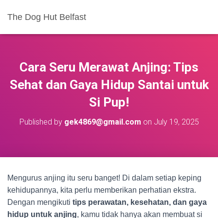
The Dog Hut Belfast
Cara Seru Merawat Anjing: Tips
Sehat dan Gaya Hidup Santai untuk
Si Pup!
Published by
gek4869@gmail.com
on
July 19, 2025
Mengurus anjing itu seru banget! Di dalam setiap keping
kehidupannya, kita perlu memberikan perhatian ekstra.
Dengan mengikuti
tips perawatan, kesehatan, dan gaya
hidup untuk anjing
, kamu tidak hanya akan membuat si