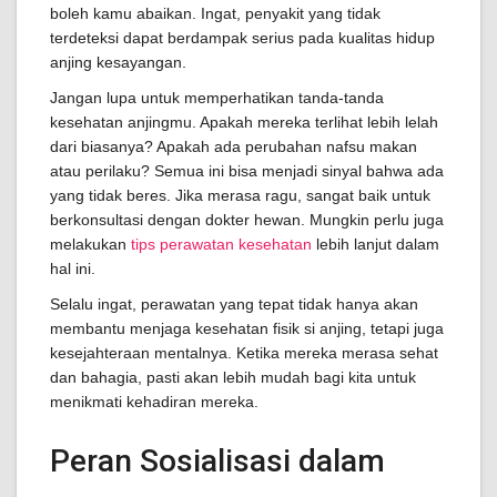
boleh kamu abaikan. Ingat, penyakit yang tidak
terdeteksi dapat berdampak serius pada kualitas hidup
anjing kesayangan.
Jangan lupa untuk memperhatikan tanda-tanda
kesehatan anjingmu. Apakah mereka terlihat lebih lelah
dari biasanya? Apakah ada perubahan nafsu makan
atau perilaku? Semua ini bisa menjadi sinyal bahwa ada
yang tidak beres. Jika merasa ragu, sangat baik untuk
berkonsultasi dengan dokter hewan. Mungkin perlu juga
melakukan
tips perawatan kesehatan
lebih lanjut dalam
hal ini.
Selalu ingat, perawatan yang tepat tidak hanya akan
membantu menjaga kesehatan fisik si anjing, tetapi juga
kesejahteraan mentalnya. Ketika mereka merasa sehat
dan bahagia, pasti akan lebih mudah bagi kita untuk
menikmati kehadiran mereka.
Peran Sosialisasi dalam