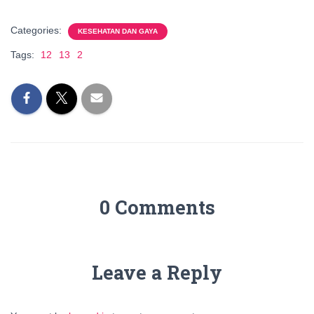
Categories:
KESEHATAN DAN GAYA
Tags:
12
13
2
0 Comments
Leave a Reply