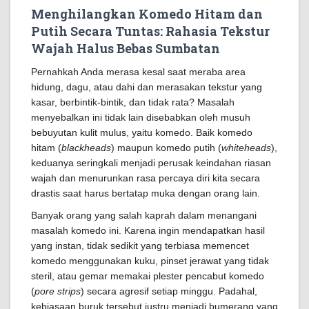
Menghilangkan Komedo Hitam dan
Putih Secara Tuntas: Rahasia Tekstur
Wajah Halus Bebas Sumbatan
Pernahkah Anda merasa kesal saat meraba area
hidung, dagu, atau dahi dan merasakan tekstur yang
kasar, berbintik-bintik, dan tidak rata? Masalah
menyebalkan ini tidak lain disebabkan oleh musuh
bebuyutan kulit mulus, yaitu komedo. Baik komedo
hitam (
blackheads
) maupun komedo putih (
whiteheads
),
keduanya seringkali menjadi perusak keindahan riasan
wajah dan menurunkan rasa percaya diri kita secara
drastis saat harus bertatap muka dengan orang lain.
Banyak orang yang salah kaprah dalam menangani
masalah komedo ini. Karena ingin mendapatkan hasil
yang instan, tidak sedikit yang terbiasa memencet
komedo menggunakan kuku, pinset jerawat yang tidak
steril, atau gemar memakai plester pencabut komedo
(
pore strips
) secara agresif setiap minggu. Padahal,
kebiasaan buruk tersebut justru menjadi bumerang yang