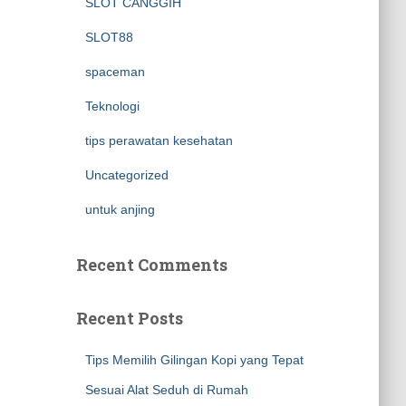
SLOT CANGGIH
SLOT88
spaceman
Teknologi
tips perawatan kesehatan
Uncategorized
untuk anjing
Recent Comments
Recent Posts
Tips Memilih Gilingan Kopi yang Tepat
Sesuai Alat Seduh di Rumah