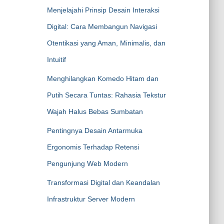
Menjelajahi Prinsip Desain Interaksi
Digital: Cara Membangun Navigasi
Otentikasi yang Aman, Minimalis, dan
Intuitif
Menghilangkan Komedo Hitam dan
Putih Secara Tuntas: Rahasia Tekstur
Wajah Halus Bebas Sumbatan
Pentingnya Desain Antarmuka
Ergonomis Terhadap Retensi
Pengunjung Web Modern
Transformasi Digital dan Keandalan
Infrastruktur Server Modern