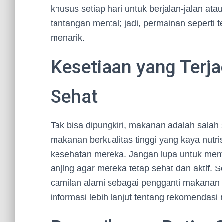
khusus setiap hari untuk berjalan-jalan atau
tantangan mental; jadi, permainan seperti t
menarik.
Kesetiaan yang Terj
Sehat
Tak bisa dipungkiri, makanan adalah salah
makanan berkualitas tinggi yang kaya nutr
kesehatan mereka. Jangan lupa untuk memp
anjing agar mereka tetap sehat dan aktif. 
camilan alami sebagai pengganti makanan 
informasi lebih lanjut tentang rekomendasi