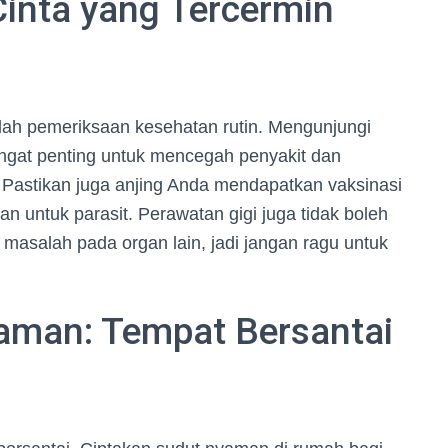
Cinta yang Tercermin
alah pemeriksaan kesehatan rutin. Mengunjungi
angat penting untuk mencegah penyakit dan
 Pastikan juga anjing Anda mendapatkan vaksinasi
 untuk parasit. Perawatan gigi juga tidak boleh
masalah pada organ lain, jadi jangan ragu untuk
aman: Tempat Bersantai