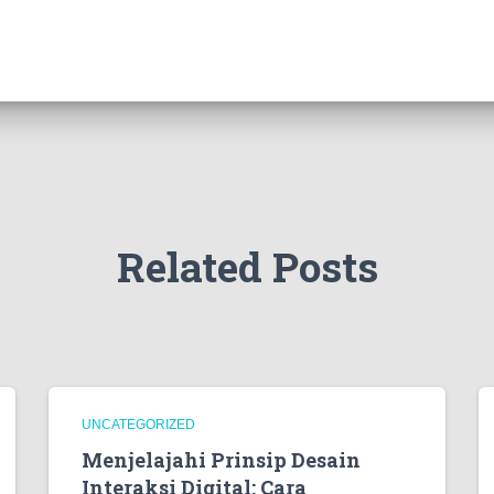
Related Posts
UNCATEGORIZED
Menjelajahi Prinsip Desain
Interaksi Digital: Cara