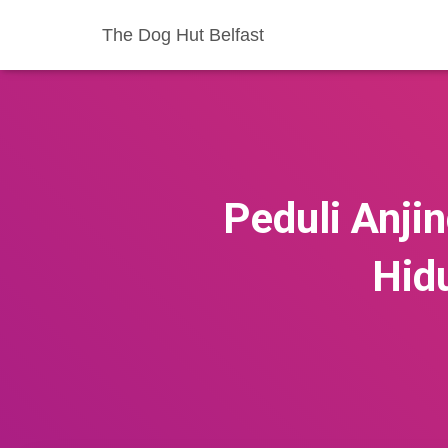
The Dog Hut Belfast
Peduli Anji
Hid