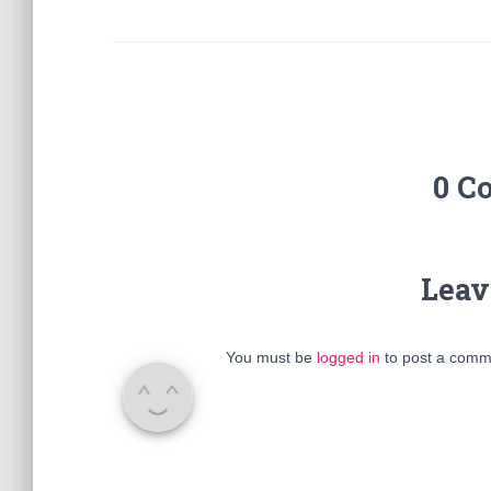
0 C
Leav
You must be
logged in
to post a comm