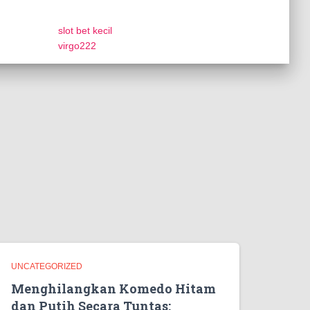
slot bet kecil
virgo222
UNCATEGORIZED
Menghilangkan Komedo Hitam
dan Putih Secara Tuntas: