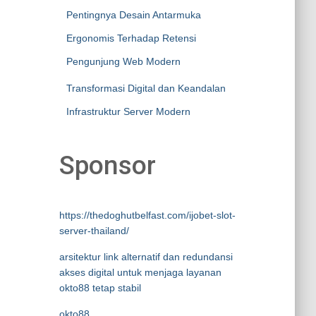
Pentingnya Desain Antarmuka
Ergonomis Terhadap Retensi
Pengunjung Web Modern
Transformasi Digital dan Keandalan
Infrastruktur Server Modern
Sponsor
https://thedoghutbelfast.com/ijobet-slot-
server-thailand/
arsitektur link alternatif dan redundansi
akses digital untuk menjaga layanan
okto88 tetap stabil
okto88