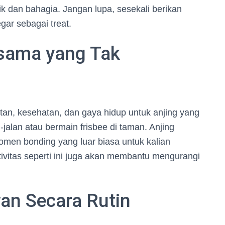
k dan bahagia. Jangan lupa, sesekali berikan
gar sebagai treat.
rsama yang Tak
watan, kesehatan, dan gaya hidup untuk anjing yang
-jalan atau bermain frisbee di taman. Anjing
momen bonding yang luar biasa untuk kalian
tivitas seperti ini juga akan membantu mengurangi
an Secara Rutin