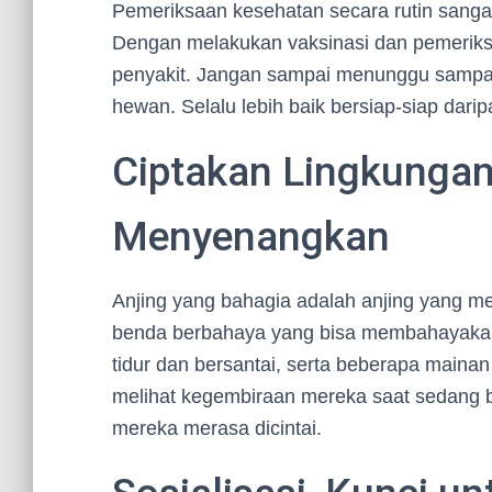
Pemeriksaan kesehatan secara rutin sanga
Dengan melakukan vaksinasi dan pemeriks
penyakit. Jangan sampai menunggu sampai
hewan. Selalu lebih baik bersiap-siap dari
Ciptakan Lingkunga
Menyenangkan
Anjing yang bahagia adalah anjing yang 
benda berbahaya yang bisa membahayakan
tidur dan bersantai, serta beberapa maina
melihat kegembiraan mereka saat sedang 
mereka merasa dicintai.