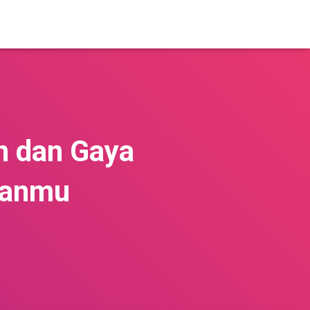
n dan Gaya
ganmu