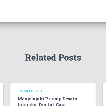
Related Posts
UNCATEGORIZED
Menjelajahi Prinsip Desain
Interaksi Digital: Cara