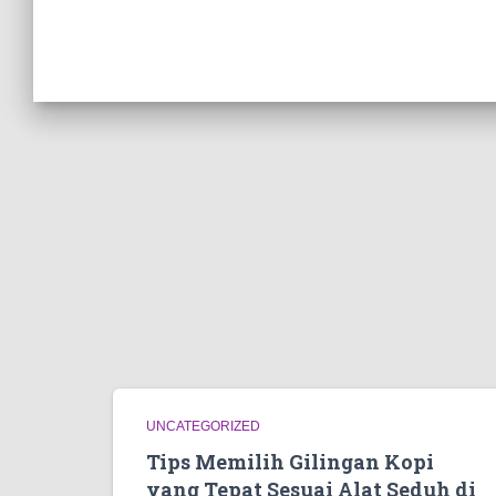
UNCATEGORIZED
Tips Memilih Gilingan Kopi
yang Tepat Sesuai Alat Seduh di