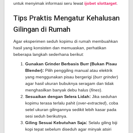
untuk menyimak informasi seru lewat
ijobet slottarget
.
Tips Praktis Mengatur Kehalusan
Gilingan di Rumah
Agar eksperimen seduh kopimu di rumah membuahkan
hasil yang konsisten dan memuaskan, perhatikan
beberapa langkah sederhana berikut:
Gunakan Grinder Berbasis Burr (Bukan Pisau
Blender):
Pilih penggiling manual atau elektrik
yang menggunakan pisau bergerigi (
burr grinder
)
agar hasil ukuran bubuknya seragam dan tidak
menghasilkan banyak debu halus (
fines
).
Sesuaikan dengan Selera Lidah:
Jika seduhan
kopimu terasa terlalu pahit (
over-extracted
), coba
setel ukuran gilingannya sedikit lebih kasar pada
sesi seduh berikutnya.
Giling Sesuai Kebutuhan Saja:
Selalu giling biji
kopi tepat sebelum diseduh agar minyak atsiri