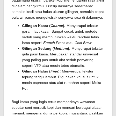
bagaimana ukuran partikel kopi memengaruhi rasa akhir
di dalam cangkirmu. Prinsip dasarnya sederhana:
semakin kecil atau halus ukuran gilingan, semakin cepat
pula air panas mengekstrak senyawa rasa di dalamnya.
Gilingan Kasar (
Coarse
):
Menyerupai tekstur
garam laut kasar. Sangat cocok untuk metode
seduh yang membutuhkan waktu rendam lebih
lama seperti
French Press
atau
Cold Brew
.
Gilingan Sedang (
Medium
):
Menyerupai tekstur
gula pasir biasa. Merupakan standar universal
yang paling pas untuk alat seduh penyaring
seperti
V60
atau mesin tetes otomatis.
Gilingan Halus (
Fine
):
Menyerupai tekstur
tepung terigu lembut. Digunakan khusus untuk
mesin espresso atau alat rumahan seperti Moka
Pot.
Bagi kamu yang ingin terus memperkaya wawasan
seputar seni meracik kopi dan mencari berbagai ulasan
menarik mengenai dunia perkopian nusantara, pastikan