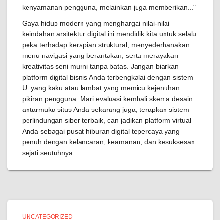
kenyamanan pengguna, melainkan juga memberikan..."
Gaya hidup modern yang menghargai nilai-nilai
keindahan arsitektur digital ini mendidik kita untuk selalu
peka terhadap kerapian struktural, menyederhanakan
menu navigasi yang berantakan, serta merayakan
kreativitas seni murni tanpa batas. Jangan biarkan
platform digital bisnis Anda terbengkalai dengan sistem
UI yang kaku atau lambat yang memicu kejenuhan
pikiran pengguna. Mari evaluasi kembali skema desain
antarmuka situs Anda sekarang juga, terapkan sistem
perlindungan siber terbaik, dan jadikan platform virtual
Anda sebagai pusat hiburan digital tepercaya yang
penuh dengan kelancaran, keamanan, dan kesuksesan
sejati seutuhnya.
UNCATEGORIZED