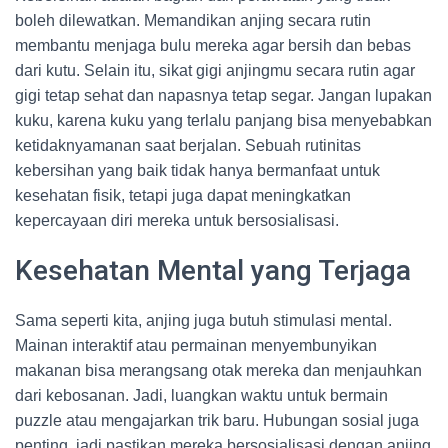
boleh dilewatkan. Memandikan anjing secara rutin
membantu menjaga bulu mereka agar bersih dan bebas
dari kutu. Selain itu, sikat gigi anjingmu secara rutin agar
gigi tetap sehat dan napasnya tetap segar. Jangan lupakan
kuku, karena kuku yang terlalu panjang bisa menyebabkan
ketidaknyamanan saat berjalan. Sebuah rutinitas
kebersihan yang baik tidak hanya bermanfaat untuk
kesehatan fisik, tetapi juga dapat meningkatkan
kepercayaan diri mereka untuk bersosialisasi.
Kesehatan Mental yang Terjaga
Sama seperti kita, anjing juga butuh stimulasi mental.
Mainan interaktif atau permainan menyembunyikan
makanan bisa merangsang otak mereka dan menjauhkan
dari kebosanan. Jadi, luangkan waktu untuk bermain
puzzle atau mengajarkan trik baru. Hubungan sosial juga
penting, jadi pastikan mereka bersosialisasi dengan anjing