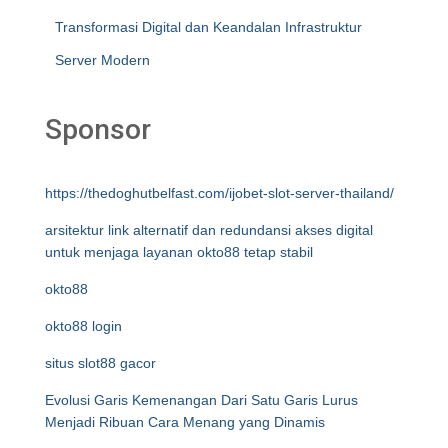
Transformasi Digital dan Keandalan Infrastruktur
Server Modern
Sponsor
https://thedoghutbelfast.com/ijobet-slot-server-thailand/
arsitektur link alternatif dan redundansi akses digital
untuk menjaga layanan okto88 tetap stabil
okto88
okto88 login
situs slot88 gacor
Evolusi Garis Kemenangan Dari Satu Garis Lurus
Menjadi Ribuan Cara Menang yang Dinamis