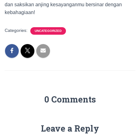
dan saksikan anjing kesayanganmu bersinar dengan
kebahagiaan!
Categories:
UNCATEGORIZED
0 Comments
Leave a Reply