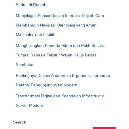
Seduh di Rumah
Menjelajahi Prinsip Desain Interaksi Digital: Cara
Membangun Navigasi Otentikasi yang Aman,
Minimalis, dan Intuitif
Menghilangkan Komedo Hitam dan Putih Secara
Tuntas: Rahasia Tekstur Wajah Halus Bebas
Sumbatan
Pentingnya Desain Antarmuka Ergonomis Terhadap
Retensi Pengunjung Web Modern
Transformasi Digital dan Keandalan Infrastruktur
Server Modern
Search