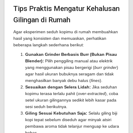
Tips Praktis Mengatur Kehalusan
Gilingan di Rumah
Agar eksperimen seduh kopimu di rumah membuahkan
hasil yang konsisten dan memuaskan, perhatikan
beberapa langkah sederhana berikut:
Gunakan Grinder Berbasis Burr (Bukan Pisau
Blender):
Pilih penggiling manual atau elektrik
yang menggunakan pisau bergerigi (
burr grinder
)
agar hasil ukuran bubuknya seragam dan tidak
menghasilkan banyak debu halus (
fines
).
Sesuaikan dengan Selera Lidah:
Jika seduhan
kopimu terasa terlalu pahit (
over-extracted
), coba
setel ukuran gilingannya sedikit lebih kasar pada
sesi seduh berikutnya.
Giling Sesuai Kebutuhan Saja:
Selalu giling biji
kopi tepat sebelum diseduh agar minyak atsiri
pembawa aroma tidak telanjur menguap ke udara
bebas.