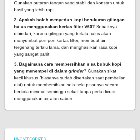
Gunakan putaran tangan yang stabil dan konstan untuk
hasil yang lebih rapi.
2. Apakah boleh menyeduh kopi berukuran gilingan
halus menggunakan kertas filter V60?
Sebaiknya
dihindari, karena gilingan yang terlalu halus akan
menyumbat pori-pori kertas filter, membuat air
tergenang terlalu lama, dan menghasilkan rasa kopi
yang sangat pahit.
3. Bagaimana cara membersihkan sisa bubuk kopi
yang menempel di dalam
grinder
?
Gunakan sikat
kecil khusus (biasanya sudah disertakan saat pembelian
alat) untuk membersihkan sela-sela pisaunya secara
berkala minimal seminggu sekali tanpa perlu dicuci
menggunakan air atau sabun.
UNCATEGORIZED