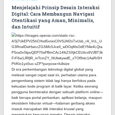
Menjelajahi Prinsip Desain Interaksi
Digital: Cara Membangun Navigasi
Otentikasi yang Aman, Minimalis,
dan Intuitif
Di era perkembangan teknologi digital global yang
melesat sangat cepat saat ini, perhatian utama para
pengembang sistem tidak lagi hanya berfokus pada
kekuatan kode program di balik layar. Ketika seorang
pengguna berinteraksi dengan sebuah platform online—
baik berupa portal perbankan, aplikasi belanja, maupun
ekosistem hiburan virtual—halaman gerbang akses
masuk merupakan titik interaksi krusial yang
menentukan kepuasan mereka. Desain interaksi