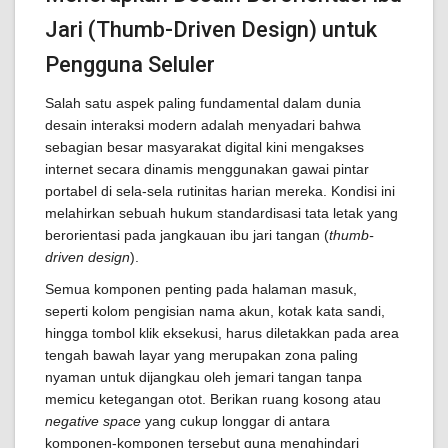
Jari (Thumb-Driven Design) untuk
Pengguna Seluler
Salah satu aspek paling fundamental dalam dunia
desain interaksi modern adalah menyadari bahwa
sebagian besar masyarakat digital kini mengakses
internet secara dinamis menggunakan gawai pintar
portabel di sela-sela rutinitas harian mereka. Kondisi ini
melahirkan sebuah hukum standardisasi tata letak yang
berorientasi pada jangkauan ibu jari tangan (
thumb-
driven design
).
Semua komponen penting pada halaman masuk,
seperti kolom pengisian nama akun, kotak kata sandi,
hingga tombol klik eksekusi, harus diletakkan pada area
tengah bawah layar yang merupakan zona paling
nyaman untuk dijangkau oleh jemari tangan tanpa
memicu ketegangan otot. Berikan ruang kosong atau
negative space
yang cukup longgar di antara
komponen-komponen tersebut guna menghindari