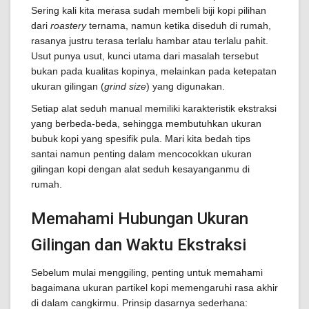
Sering kali kita merasa sudah membeli biji kopi pilihan
dari
roastery
ternama, namun ketika diseduh di rumah,
rasanya justru terasa terlalu hambar atau terlalu pahit.
Usut punya usut, kunci utama dari masalah tersebut
bukan pada kualitas kopinya, melainkan pada ketepatan
ukuran gilingan (
grind size
) yang digunakan.
Setiap alat seduh manual memiliki karakteristik ekstraksi
yang berbeda-beda, sehingga membutuhkan ukuran
bubuk kopi yang spesifik pula. Mari kita bedah tips
santai namun penting dalam mencocokkan ukuran
gilingan kopi dengan alat seduh kesayanganmu di
rumah.
Memahami Hubungan Ukuran
Gilingan dan Waktu Ekstraksi
Sebelum mulai menggiling, penting untuk memahami
bagaimana ukuran partikel kopi memengaruhi rasa akhir
di dalam cangkirmu. Prinsip dasarnya sederhana: