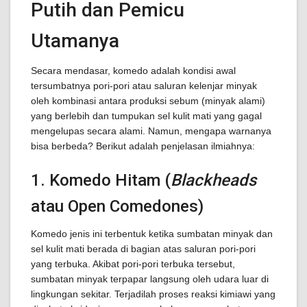
Putih dan Pemicu
Utamanya
Secara mendasar, komedo adalah kondisi awal
tersumbatnya pori-pori atau saluran kelenjar minyak
oleh kombinasi antara produksi sebum (minyak alami)
yang berlebih dan tumpukan sel kulit mati yang gagal
mengelupas secara alami. Namun, mengapa warnanya
bisa berbeda? Berikut adalah penjelasan ilmiahnya:
1. Komedo Hitam (
Blackheads
atau Open Comedones)
Komedo jenis ini terbentuk ketika sumbatan minyak dan
sel kulit mati berada di bagian atas saluran pori-pori
yang terbuka. Akibat pori-pori terbuka tersebut,
sumbatan minyak terpapar langsung oleh udara luar di
lingkungan sekitar. Terjadilah proses reaksi kimiawi yang