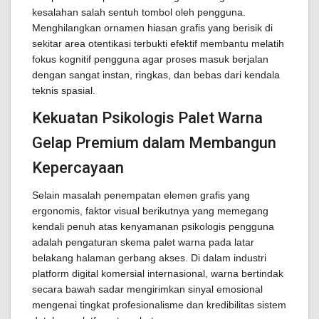
kesalahan salah sentuh tombol oleh pengguna.
Menghilangkan ornamen hiasan grafis yang berisik di
sekitar area otentikasi terbukti efektif membantu melatih
fokus kognitif pengguna agar proses masuk berjalan
dengan sangat instan, ringkas, dan bebas dari kendala
teknis spasial.
Kekuatan Psikologis Palet Warna
Gelap Premium dalam Membangun
Kepercayaan
Selain masalah penempatan elemen grafis yang
ergonomis, faktor visual berikutnya yang memegang
kendali penuh atas kenyamanan psikologis pengguna
adalah pengaturan skema palet warna pada latar
belakang halaman gerbang akses. Di dalam industri
platform digital komersial internasional, warna bertindak
secara bawah sadar mengirimkan sinyal emosional
mengenai tingkat profesionalisme dan kredibilitas sistem