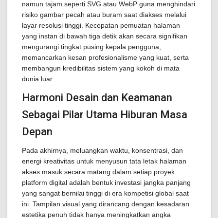
namun tajam seperti SVG atau WebP guna menghindari
risiko gambar pecah atau buram saat diakses melalui
layar resolusi tinggi. Kecepatan pemuatan halaman
yang instan di bawah tiga detik akan secara signifikan
mengurangi tingkat pusing kepala pengguna,
memancarkan kesan profesionalisme yang kuat, serta
membangun kredibilitas sistem yang kokoh di mata
dunia luar.
Harmoni Desain dan Keamanan
Sebagai Pilar Utama Hiburan Masa
Depan
Pada akhirnya, meluangkan waktu, konsentrasi, dan
energi kreativitas untuk menyusun tata letak halaman
akses masuk secara matang dalam setiap proyek
platform digital adalah bentuk investasi jangka panjang
yang sangat bernilai tinggi di era kompetisi global saat
ini. Tampilan visual yang dirancang dengan kesadaran
estetika penuh tidak hanya meningkatkan angka