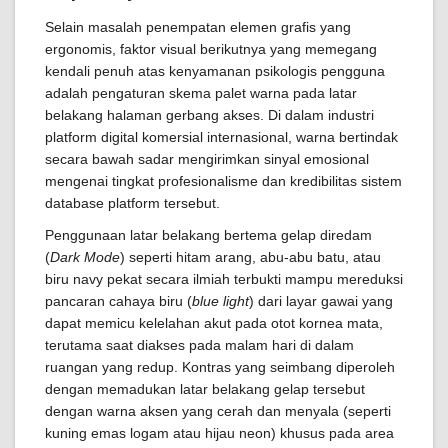
Selain masalah penempatan elemen grafis yang
ergonomis, faktor visual berikutnya yang memegang
kendali penuh atas kenyamanan psikologis pengguna
adalah pengaturan skema palet warna pada latar
belakang halaman gerbang akses. Di dalam industri
platform digital komersial internasional, warna bertindak
secara bawah sadar mengirimkan sinyal emosional
mengenai tingkat profesionalisme dan kredibilitas sistem
database platform tersebut.
Penggunaan latar belakang bertema gelap diredam
(
Dark Mode
) seperti hitam arang, abu-abu batu, atau
biru navy pekat secara ilmiah terbukti mampu mereduksi
pancaran cahaya biru (
blue light
) dari layar gawai yang
dapat memicu kelelahan akut pada otot kornea mata,
terutama saat diakses pada malam hari di dalam
ruangan yang redup. Kontras yang seimbang diperoleh
dengan memadukan latar belakang gelap tersebut
dengan warna aksen yang cerah dan menyala (seperti
kuning emas logam atau hijau neon) khusus pada area