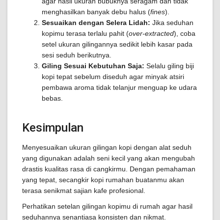
agar hasil ukuran bubuknya seragam dan tidak
menghasilkan banyak debu halus (
fines
).
Sesuaikan dengan Selera Lidah:
Jika seduhan
kopimu terasa terlalu pahit (
over-extracted
), coba
setel ukuran gilingannya sedikit lebih kasar pada
sesi seduh berikutnya.
Giling Sesuai Kebutuhan Saja:
Selalu giling biji
kopi tepat sebelum diseduh agar minyak atsiri
pembawa aroma tidak telanjur menguap ke udara
bebas.
Kesimpulan
Menyesuaikan ukuran gilingan kopi dengan alat seduh
yang digunakan adalah seni kecil yang akan mengubah
drastis kualitas rasa di cangkirmu. Dengan pemahaman
yang tepat, secangkir kopi rumahan buatanmu akan
terasa senikmat sajian kafe profesional.
Perhatikan setelan gilingan kopimu di rumah agar hasil
seduhannya senantiasa konsisten dan nikmat.